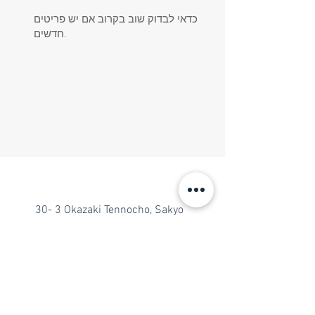
כדאי לבדוק שוב בקרוב אם יש פריטים
חדשים.
30- 3 Okazaki Tennocho, Sakyo
Ward, Kyoto,
606-8335
, Japan
יחי אדוננו מורנו ורבינו מלך המשיח לעולם
ועד
חב"ד יפן © 2021 | עוצב על ידי
mntlf.com